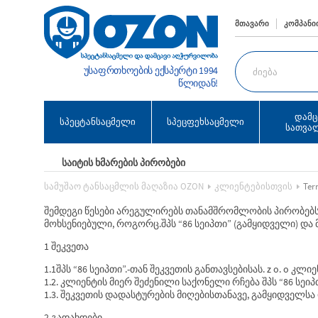
ᲛᲗᲐᲕᲐᲠᲘ
ᲙᲝᲛᲞᲐᲜᲘᲘ
უსაფრთხოების ექსპერტი 1994
წლიდან!
დამც
სპეცტანსაცმელი
სპეცფეხსაცმელი
სათვა
ᲡᲐᲘᲢᲘᲡ ᲮᲛᲐᲠᲔᲑᲘᲡ ᲞᲘᲠᲝᲑᲔᲑᲘ
სამუშაო ტანსაცმლის მაღაზია OZON
კლიენტებისთვის
Ter
შემდეგი წესები არეგულირებს თანამშრომლობის პირობებს
მოხსენიებული, როგორც.შპს “86 სეიპთი” (გამყიდველი) და
1 შეკვეთა
1.1შპს “86 სეიპთი”.-თან შეკვეთის განთავსებისას. z o. 
1.2. კლიენტის მიერ შეძენილი საქონელი რჩება შპს “86 სე
1.3. შეკვეთის დადასტურების მიღებისთანავე, გამყიდველს
2 გადახდები