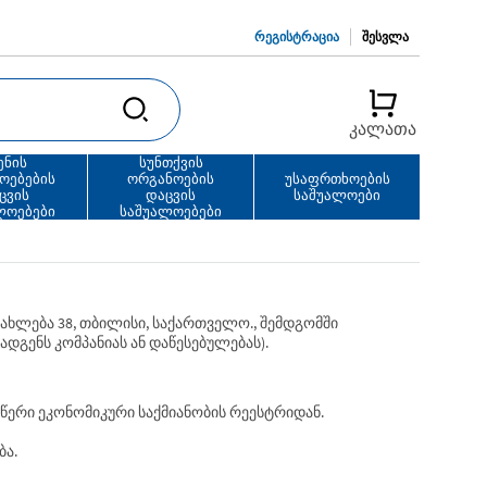
ᲠᲔᲒᲘᲡᲢᲠᲐᲪᲘᲐ
ᲨᲔᲡᲕᲚᲐ
კალათა
ენის
სუნთქვის
ოებების
ორგანოების
უსაფრთხოების
ცვის
დაცვის
საშუალოები
ლოებები
საშუალოებები
ხლება 38, თბილისი, საქართველო., შემდგომში
დგენს კომპანიას ან დაწესებულებას).
ნაწერი ეკონომიკური საქმიანობის რეესტრიდან.
ბა.