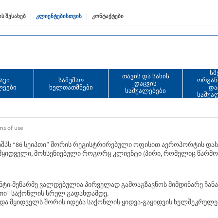
Ს ᲨᲔᲡᲐᲮᲔᲑ
ᲙᲚᲘᲔᲜᲢᲔᲑᲘᲡᲗᲕᲘᲡ
ᲙᲝᲜᲢᲐᲥᲢᲔᲑᲘ
სმ
თავის და სახის
ავი
სამუშაო
ორგან
დაცვის
ლეები
ხელთათმნები
და
საშუალებები
საშუა
ms of use
შპს “86 სეიპთი” შორის რეგისტრირებული ოფისით აეროპორტის დასა
 მყიდველი, მოხსენიებული როგორც კლიენტი (პირი, რომელიც წარმოა
o კლიენტი-მეწარმე ვალდებულია პირველად გამოაგზავნოს მიმდინარე ჩა
იპთი” საქონლის სრულ გადახდამდე.
ა და მყიდველს შორის იდება საქონლის ყიდვა-გაყიდვის ხელშეკრულე