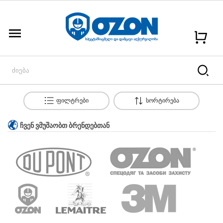
menu
ფილტრები
სორტირება
ᲩᲕᲔᲜ ᲕᲛᲣᲨᲐᲝᲑᲗ ᲑᲠᲔᲜᲓᲔᲑᲗᲐᲜ