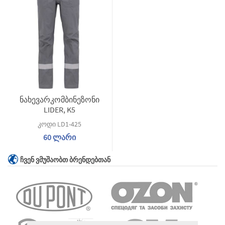
ნახევარკომბინეზონი
LIDER, K5
კოდი LD1-425
60 ლარი
ᲩᲕᲔᲜ ᲕᲛᲣᲨᲐᲝᲑᲗ ᲑᲠᲔᲜᲓᲔᲑᲗᲐᲜ